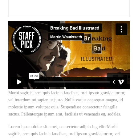
Morbi sagittis, sem quis lacinia faucibus, orci ipsum gravida tortor,
vel interdum mi sapien ut justo. Nulla varius consequat magna, id
molestie ipsum volutpat quis. Suspendisse consectetur fringilla
suctus. Pellentesque ipsum erat, facilisis ut venenatis eu, sodales.
Lorem ipsum dolor sit amet, consectetur adipiscing elit. Morbi
sagittis, sem quis lacinia faucibus, orci ipsum gravida tortor, vel