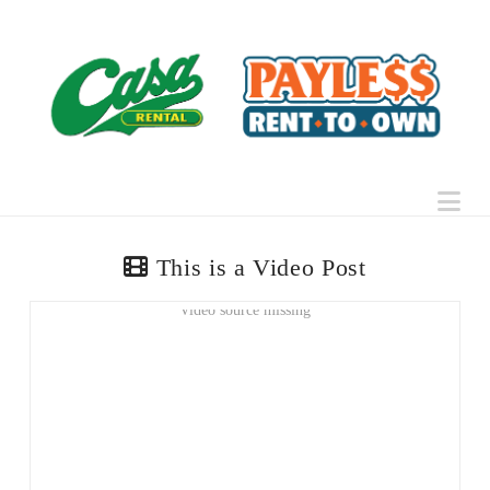
Na
This is a Video Post
Video source missing