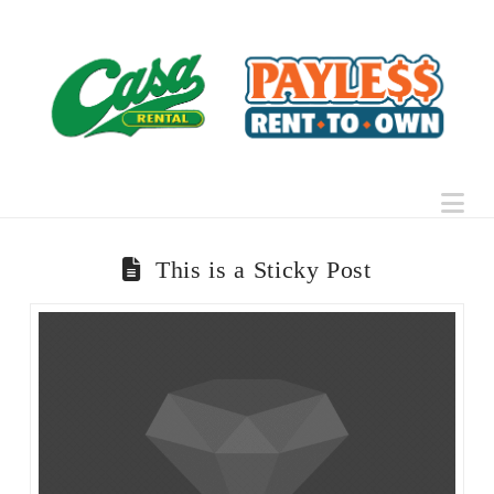
Na
This is a Sticky Post