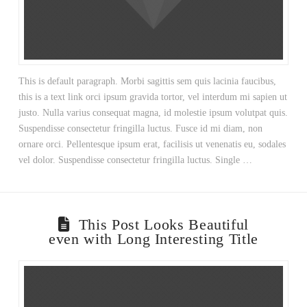
This is default paragraph. Morbi sagittis sem quis lacinia faucibus,
this is a text link orci ipsum gravida tortor, vel interdum mi sapien ut
justo. Nulla varius consequat magna, id molestie ipsum volutpat quis.
Suspendisse consectetur fringilla luctus. Fusce id mi diam, non
ornare orci. Pellentesque ipsum erat, facilisis ut venenatis eu, sodales
vel dolor. Suspendisse consectetur fringilla luctus. Single …
This Post Looks Beautiful
even with Long Interesting Title