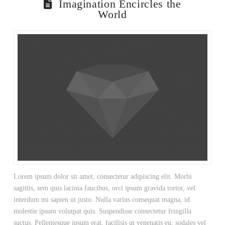
Imagination Encircles the
World
Lorem ipsum dolor sit amet, consectetur adipiscing elit. Morbi
sagittis, sem quis lacinia faucibus, orci ipsum gravida tortor, vel
interdum mi sapien ut justo. Nulla varius consequat magna, id
molestie ipsum volutpat quis. Suspendisse consectetur fringilla
suctus. Pellentesque ipsum erat, facilisis ut venenatis eu, sodales vel