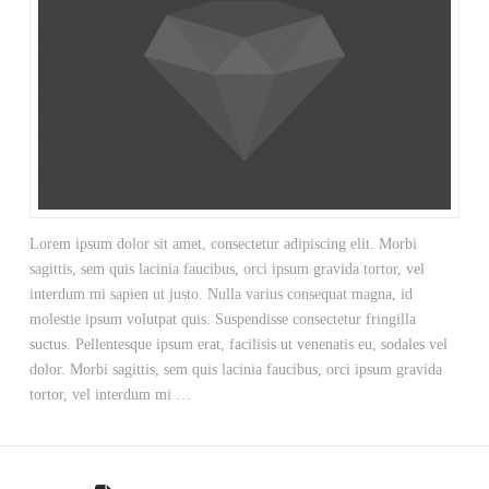
Lorem ipsum dolor sit amet, consectetur adipiscing elit. Morbi
sagittis, sem quis lacinia faucibus, orci ipsum gravida tortor, vel
interdum mi sapien ut justo. Nulla varius consequat magna, id
molestie ipsum volutpat quis. Suspendisse consectetur fringilla
suctus. Pellentesque ipsum erat, facilisis ut venenatis eu, sodales vel
dolor. Morbi sagittis, sem quis lacinia faucibus, orci ipsum gravida
tortor, vel interdum mi …